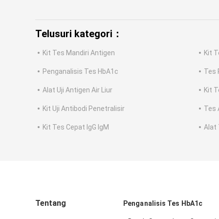
Telusuri kategori：
Kit Tes Mandiri Antigen
Kit 
Penganalisis Tes HbA1c
Tes
Alat Uji Antigen Air Liur
Kit T
Kit Uji Antibodi Penetralisir
Tes 
Kit Tes Cepat IgG IgM
Alat
Tentang
Penganalisis Tes HbA1c