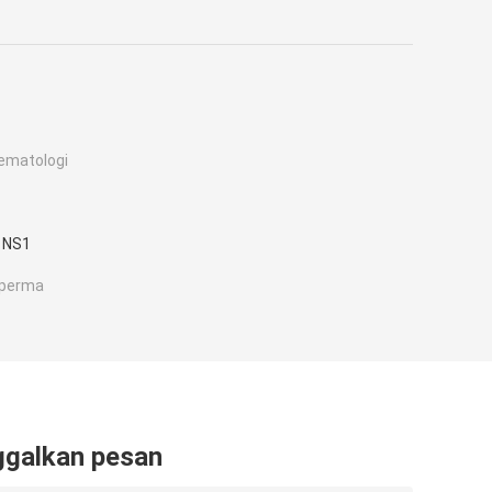
ematologi
 NS1
Sperma
ggalkan pesan