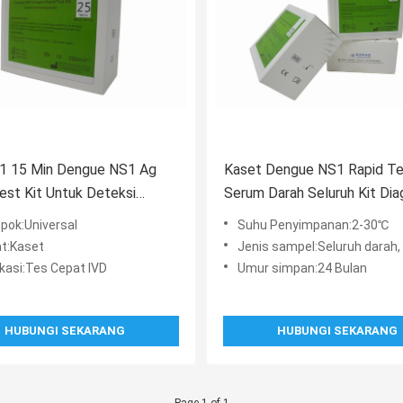
1 15 Min Dengue NS1 Ag
Kaset Dengue NS1 Rapid Te
est Kit Untuk Deteksi
Serum Darah Seluruh Kit Dia
if
Antigen Plasma
pok:Universal
Suhu Penyimpanan:2-30℃
t:Kaset
Jenis sampel:Seluruh darah, Serum 
ikasi:Tes Cepat IVD
Umur simpan:24 Bulan
HUBUNGI SEKARANG
HUBUNGI SEKARANG