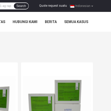
Quote request suatu
Search
|
Indonesian
TAS
HUBUNGI KAMI
BERITA
SEMUA KASUS