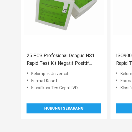
25 PCS Profesional Dengue NS1
ISO900
Rapid Test Kit Negatif Positif
Rapid T
Dengue Test Kit
Kualitat
Kelompok:Universal
Kelom
Format:Kaset
Forma
Klasifikasi:Tes Cepat IVD
Klasif
HUBUNGI SEKARANG