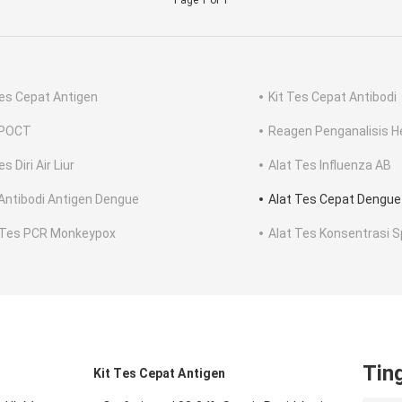
Page 1 of 1
Tes Cepat Antigen
Kit Tes Cepat Antibodi
 POCT
Reagen Penganalisis H
es Diri Air Liur
Alat Tes Influenza AB
Antibodi Antigen Dengue
Alat Tes Cepat Dengue
 Tes PCR Monkeypox
Alat Tes Konsentrasi 
Tin
Kit Tes Cepat Antigen