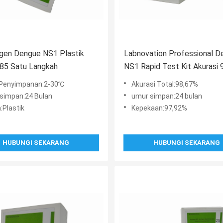
igen Dengue NS1 Plastik
Labnovation Professional D
85 Satu Langkah
NS1 Rapid Test Kit Akurasi
Penyimpanan:2-30℃
Akurasi Total:98,67%
simpan:24 Bulan
umur simpan:24 bulan
:Plastik
Kepekaan:97,92%
HUBUNGI SEKARANG
HUBUNGI SEKARANG