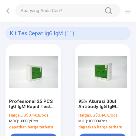
Kit Tes Cepat IgG IgM
(11)
Profesional 25 PCS
95% Akurasi 30ul
IgG IgM Rapid Test
Antibody IgG IgM
Kit Kit Deteksi
Test Kit Untuk
Harga:
US$0.4-0.8/pcs
Harga:
US$0.4-0.8/pcs
Antibodi Dengue
Infeksi Virus Dengue
MOQ:
10000/Pcs
MOQ:
10000/Pcs
dapatkan harga terbaru
dapatkan harga terbaru