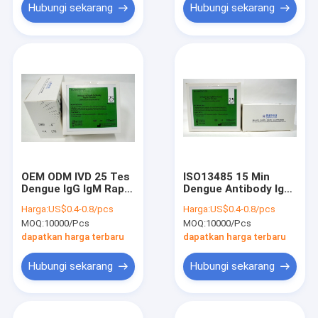
Hubungi sekarang
Hubungi sekarang
OEM ODM IVD 25 Tes
ISO13485 15 Min
Dengue IgG IgM Rapid
Dengue Antibody IgM
Test Kit
IgG Test Kit Untuk
Harga:
US$0.4-0.8/pcs
Harga:
US$0.4-0.8/pcs
Klinik Rumah Sakit
MOQ:
10000/Pcs
MOQ:
10000/Pcs
dapatkan harga terbaru
dapatkan harga terbaru
Hubungi sekarang
Hubungi sekarang