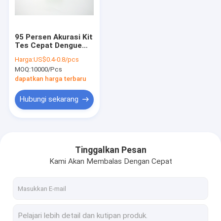
Hubungi kami
95 Persen Akurasi Kit
Tes Cepat Dengue
Kit Tes Mandiri Antigen
IgG IgM
Harga:
US$0.4-0.8/pcs
Imunokromatografi
MOQ:
10000/Pcs
Kit Tes Cepat Antigen
dapatkan harga terbaru
Kit Tes Cepat Antibodi
Hubungi sekarang
Penganalisis Tes HbA1c
Tes POCT
Tinggalkan Pesan
Kami Akan Membalas Dengan Cepat
Reagen Penganalisis Hematologi
Alat Uji Antigen Air Liur
Kit Tes Diri Air Liur