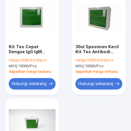
Kit Tes Cepat
30ul Spesimen Kecil
Dengue IgG IgM
Kit Tes Antibodi
Antibodi Sekali Pakai
Dengue Igm Igg ISO
Harga:
US$0.4-0.8/pcs
Harga:
US$0.4-0.8/pcs
25 Tes Untuk
13485
MOQ:
10000/Pcs
MOQ:
10000/Pcs
Penggunaan
Profesional
dapatkan harga terbaru
dapatkan harga terbaru
Hubungi sekarang
Hubungi sekarang
Rumah
Produk
Tentang kita