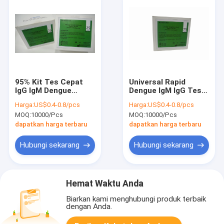
95% Kit Tes Cepat
Universal Rapid
IgG IgM Dengue
Dengue IgM IgG Test
Profesional 25 Tes
Kit Untuk Diagnosis
Harga:
US$0.4-0.8/pcs
Harga:
US$0.4-0.8/pcs
IN VITRO
MOQ:
10000/Pcs
MOQ:
10000/Pcs
dapatkan harga terbaru
dapatkan harga terbaru
Hubungi sekarang
Hubungi sekarang
Hemat Waktu Anda
Biarkan kami menghubungi produk terbaik
dengan Anda.