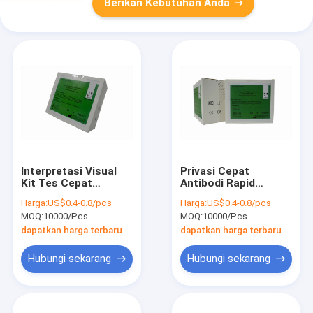
Berikan Kebutuhan Anda
Interpretasi Visual
Privasi Cepat
Kit Tes Cepat
Antibodi Rapid
Dengue IgG IgM
Dengue IgG IgM Test
Harga:
US$0.4-0.8/pcs
Harga:
US$0.4-0.8/pcs
Sensitivitas Tinggi
Kit ISO9001
MOQ:
10000/Pcs
MOQ:
10000/Pcs
Spesifisitas
dapatkan harga terbaru
dapatkan harga terbaru
Hubungi sekarang
Hubungi sekarang