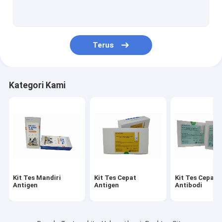
Alat Tes Influenza AB
Kit Uji Antibodi Penetralisir
Terus
Tes Antibodi Antigen Dengue
Alat Tes Cepat Dengue NS1
Kategori Kami
Kit Tes Cepat IgG IgM
Alat Tes PCR Monkeypox
Alat Tes Konsentrasi Sperma
Kit Tes Mandiri
Kit Tes Cepat
Kit Tes Cepat
Antigen
Antigen
Antibodi