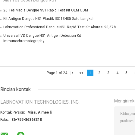
Alat Tes Cepat Dengue NS1
25 Tes Medis Dengue NS1 Rapid Test Kit OEM ODM
Kit Antigen Dengue NS1 Plastik ISO13485 Satu Langkah
Labnovation Professional Dengue NS1 Rapid Test Kit Akurasi 98,67%
Universal IVD Dengue NS1 Antigen Detection Kit
Immunochromatography
Page 1 of 24
|<
<<
1
2
3
4
5
Rincian kontak
Mengirimk
LABNOVATION TECHNOLOGIES, INC.
Kontak Person:
Miss. Aimee li
Faks:
86-755-86368318