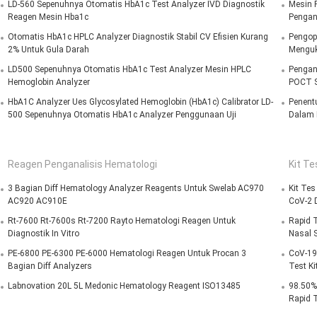
LD-560 Sepenuhnya Otomatis HbA1c Test Analyzer IVD Diagnostik
Mesin 
Reagen Mesin Hba1c
Pengana
Otomatis HbA1c HPLC Analyzer Diagnostik Stabil CV Efisien Kurang
Pengop
2% Untuk Gula Darah
Menguk
LD500 Sepenuhnya Otomatis HbA1c Test Analyzer Mesin HPLC
Pengan
Hemoglobin Analyzer
POCT S
HbA1C Analyzer Ues Glycosylated Hemoglobin (HbA1c) Calibrator LD-
Penent
500 Sepenuhnya Otomatis HbA1c Analyzer Penggunaan Uji
Dalam 
Reagen Penganalisis Hematologi
Kit Te
3 Bagian Diff Hematology Analyzer Reagents Untuk Swelab AC970
Kit Tes
AC920 AC910E
CoV-2 
Rt-7600 Rt-7600s Rt-7200 Rayto Hematologi Reagen Untuk
Rapid T
Diagnostik In Vitro
Nasal S
PE-6800 PE-6300 PE-6000 Hematologi Reagen Untuk Procan 3
CoV-19 
Bagian Diff Analyzers
Test Ki
Labnovation 20L 5L Medonic Hematology Reagent ISO13485
98.50% 
Rapid T