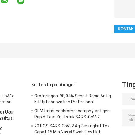
Tin
Kit Tes Cepat Antigen
s HbA1c
Orofaringeal 98,04% Sensit Rapid Antigen
ection
Kit Uji Labnovation Profesional
OEM Immunochromatography Antigen
at Ukur
Rapid Test Kit Untuk SARS-CoV-2
stitusi
20 PCS SARS-CoV-2 Ag Perangkat Tes
1c
Cepat 15 Min Nasal Swab Test Kit
k