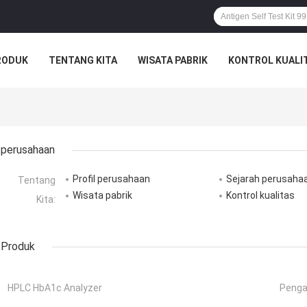
RODUK
TENTANG KITA
WISATA PABRIK
KONTROL KUALI
perusahaan
Profil perusahaan
Sejarah perusaha
Tentang
Wisata pabrik
Kontrol kualitas
Kita:
Produk
HPLC HbA1c Analyzer
Penga