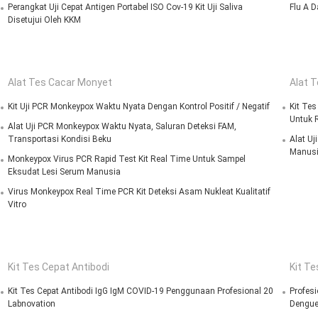
Perangkat Uji Cepat Antigen Portabel ISO Cov-19 Kit Uji Saliva
Flu A D
Disetujui Oleh KKM
Alat Tes Cacar Monyet
Alat 
Kit Uji PCR Monkeypox Waktu Nyata Dengan Kontrol Positif / Negatif
Kit Tes
Untuk
Alat Uji PCR Monkeypox Waktu Nyata, Saluran Deteksi FAM,
Transportasi Kondisi Beku
Alat Uj
Manus
Monkeypox Virus PCR Rapid Test Kit Real Time Untuk Sampel
Eksudat Lesi Serum Manusia
Virus Monkeypox Real Time PCR Kit Deteksi Asam Nukleat Kualitatif
Vitro
Kit Tes Cepat Antibodi
Kit Te
Kit Tes Cepat Antibodi IgG IgM COVID-19 Penggunaan Profesional 20
Profesi
Labnovation
Dengu