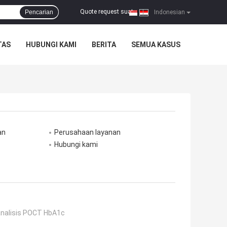
Quote request suatu
Pencarian
|
Indonesian
TAS
HUBUNGI KAMI
BERITA
SEMUA KASUS
an
Perusahaan layanan
Hubungi kami
nalisis POCT HbA1c