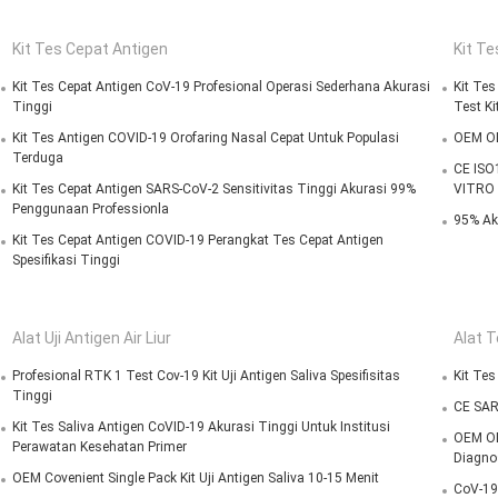
Kit Tes Cepat Antigen
Kit Tes
Kit Tes Cepat Antigen CoV-19 Profesional Operasi Sederhana Akurasi
Kit Tes
Tinggi
Test Ki
Kit Tes Antigen COVID-19 Orofaring Nasal Cepat Untuk Populasi
OEM OD
Terduga
CE ISO1
Kit Tes Cepat Antigen SARS-CoV-2 Sensitivitas Tinggi Akurasi 99%
VITRO
Penggunaan Professionla
95% Aku
Kit Tes Cepat Antigen COVID-19 Perangkat Tes Cepat Antigen
Spesifikasi Tinggi
Alat Uji Antigen Air Liur
Alat T
Profesional RTK 1 Test Cov-19 Kit Uji Antigen Saliva Spesifisitas
Kit Tes
Tinggi
CE SARS
Kit Tes Saliva Antigen CoVID-19 Akurasi Tinggi Untuk Institusi
OEM OD
Perawatan Kesehatan Primer
Diagno
OEM Covenient Single Pack Kit Uji Antigen Saliva 10-15 Menit
CoV-19 