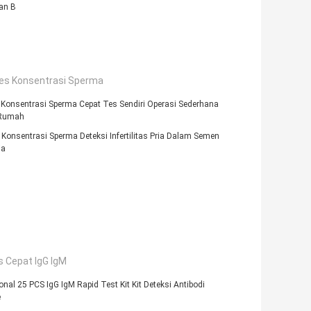
an B
Tes Konsentrasi Sperma
 Konsentrasi Sperma Cepat Tes Sendiri Operasi Sederhana
 Rumah
i Konsentrasi Sperma Deteksi Infertilitas Pria Dalam Semen
ia
s Cepat IgG IgM
onal 25 PCS IgG IgM Rapid Test Kit Kit Deteksi Antibodi
e