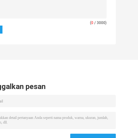
(
0
/ 3000)
ggalkan pesan