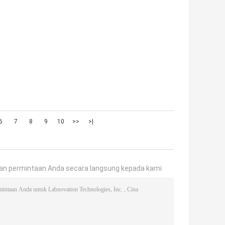
6
7
8
9
10
>>
>|
an permintaan Anda secara langsung kepada kami