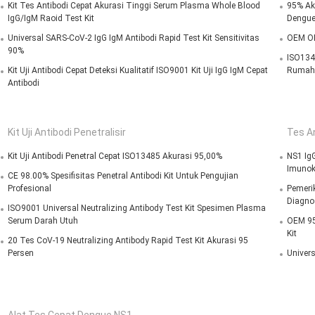
Kit Tes Antibodi Cepat Akurasi Tinggi Serum Plasma Whole Blood
95% Aku
IgG/IgM Raoid Test Kit
Dengu
Universal SARS-CoV-2 IgG IgM Antibodi Rapid Test Kit Sensitivitas
OEM OD
90%
ISO1348
Kit Uji Antibodi Cepat Deteksi Kualitatif ISO9001 Kit Uji IgG IgM Cepat
Rumah 
Antibodi
Kit Uji Antibodi Penetralisir
Tes A
Kit Uji Antibodi Penetral Cepat ISO13485 Akurasi 95,00%
NS1 Ig
Imunok
CE 98.00% Spesifisitas Penetral Antibodi Kit Untuk Pengujian
Profesional
Pemeri
Diagno
ISO9001 Universal Neutralizing Antibody Test Kit Spesimen Plasma
Serum Darah Utuh
OEM 95
Kit
20 Tes CoV-19 Neutralizing Antibody Rapid Test Kit Akurasi 95
Persen
Univers