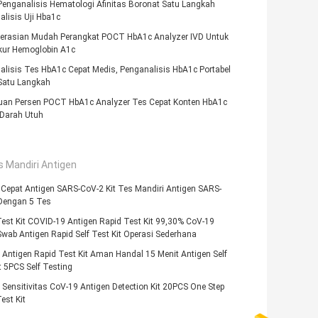
Penganalisis Hematologi Afinitas Boronat Satu Langkah
lisis Uji Hba1c
erasian Mudah Perangkat POCT HbA1c Analyzer IVD Untuk
ur Hemoglobin A1c
alisis Tes HbA1c Cepat Medis, Penganalisis HbA1c Portabel
atu Langkah
uan Persen POCT HbA1c Analyzer Tes Cepat Konten HbA1c
Darah Utuh
s Mandiri Antigen
 Cepat Antigen SARS-CoV-2 Kit Tes Mandiri Antigen SARS-
Dengan 5 Tes
est Kit COVID-19 Antigen Rapid Test Kit 99,30% CoV-19
wab Antigen Rapid Self Test Kit Operasi Sederhana
Antigen Rapid Test Kit Aman Handal 15 Menit Antigen Self
t 5PCS Self Testing
Sensitivitas CoV-19 Antigen Detection Kit 20PCS One Step
est Kit