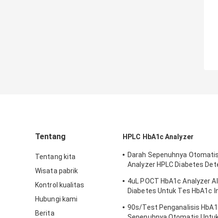
Tentang
HPLC HbA1c Analyzer
Darah Sepenuhnya Otomati
Tentang kita
Analyzer HPLC Diabetes Det
Wisata pabrik
Analyzer
4uL POCT HbA1c Analyzer Al
Kontrol kualitas
Diabetes Untuk Tes HbA1c In
Hubungi kami
Primer
90s/Test Penganalisis HbA
Berita
Sepenuhnya Otomatis Untu