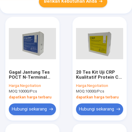
Berikan Kebutuhan Anda
Gagal Jantung Tes
20 Tes Kit Uji CRP
POCT N-Terminal
Kualitatif Protein C-
Brain Natriuretic
Reaktif Untuk
Harga:
Negotiation
Harga:
Negotiation
Peptide Precursor Kit
Penyakit Menular
MOQ:
10000/Pcs
MOQ:
10000/Pcs
Tes NT-ProBNP
Bakteri
dapatkan harga terbaru
dapatkan harga terbaru
Hubungi sekarang
Hubungi sekarang