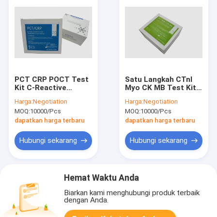
PCT CRP POCT Test
Satu Langkah CTnI
Kit C-Reactive
Myo CK MB Test Kit
Protein Procalcitonin
Myoglobin Cardiac
Harga:
Negotiation
Harga:
Negotiation
Rapid Test Kit
Troponin I Rapid Test
MOQ:
10000/Pcs
MOQ:
10000/Pcs
Kit
dapatkan harga terbaru
dapatkan harga terbaru
Hubungi sekarang
Hubungi sekarang
Hemat Waktu Anda
Biarkan kami menghubungi produk terbaik
dengan Anda.