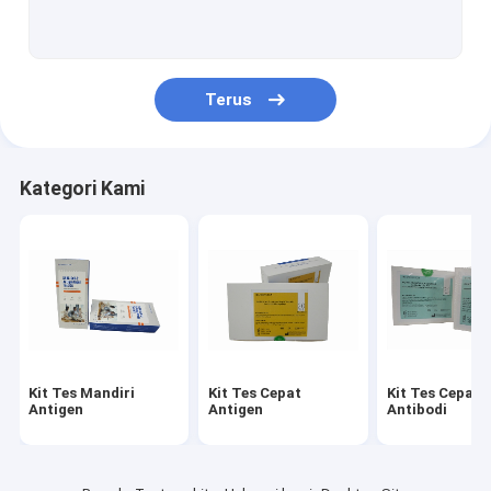
Alat Tes Influenza AB
Kit Uji Antibodi Penetralisir
Terus
Tes Antibodi Antigen Dengue
Alat Tes Cepat Dengue NS1
Kategori Kami
Kit Tes Cepat IgG IgM
Alat Tes PCR Monkeypox
Alat Tes Konsentrasi Sperma
Kit Tes Mandiri
Kit Tes Cepat
Kit Tes Cepat
Antigen
Antigen
Antibodi