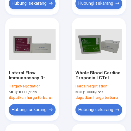
Hubungi sekarang
Hubungi sekarang
Lateral Flow
Whole Blood Cardiac
Immunoassay D-
Troponin I CTnI
Dimer Test Kit
POCT Test Kit
Harga:
Negotiation
Harga:
Negotiation
Penentuan
Sandwich
MOQ:
10000/Pcs
MOQ:
10000/Pcs
Kuantitatif Vitro
Immunoassay
dapatkan harga terbaru
dapatkan harga terbaru
Hubungi sekarang
Hubungi sekarang