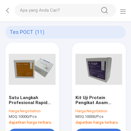
Tes POCT
(11)
Satu Langkah
Kit Uji Protein
Profesional Rapid
Pengikat Asam
POCT Test Kit 20
Lemak Jantung
Harga:
Negotiation
Harga:
Negotiation
PCS CTnI H-FABP
Manusia IVD Akurasi
MOQ:
10000/Pcs
MOQ:
10000/Pcs
Colloidal Gold Test
Tinggi
Kit
dapatkan harga terbaru
dapatkan harga terbaru