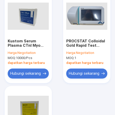
Kustom Serum
PROCSTAT Colloidal
Plasma CTnI Myo
Gold Rapid Test
POCT Test Kit 10
Reader LP-160
Harga:
Negotiation
Harga:
Negotiation
Tes Hingga 50 Tes
Pembuat
MOQ:
10000/Pcs
MOQ:
1
Immunoassay Aliran
Lateral
dapatkan harga terbaru
dapatkan harga terbaru
Hubungi sekarang
Hubungi sekarang
Rumah
Produk
Tentang kita