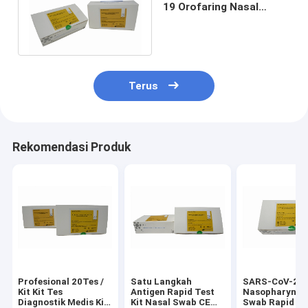
19 Orofaring Nasal
Cepat Untuk Populasi
Terduga
Terus
Rekomendasi Produk
Profesional 20Tes /
Satu Langkah
SARS-CoV-2 A
Kit Kit Tes
Antigen Rapid Test
Nasopharynge
Diagnostik Medis Kit
Kit Nasal Swab CE
Swab Rapid Te