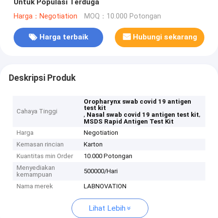
Untuk Populasi Terduga
Harga：Negotiation
MOQ：10.000 Potongan
Harga terbaik
Hubungi sekarang
Deskripsi Produk
Oropharynx swab covid 19 antigen
test kit
Cahaya Tinggi
,
,
Nasal swab covid 19 antigen test kit
MSDS Rapid Antigen Test Kit
Harga
Negotiation
Kemasan rincian
Karton
Kuantitas min Order
10.000 Potongan
Menyediakan
500000/Hari
kemampuan
Nama merek
LABNOVATION
Lihat Lebih