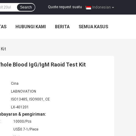
Quote request suatu
Search
|
Indonesian
TAS
HUBUNGI KAMI
BERITA
SEMUA KASUS
 Kit
hole Blood IgG/IgM Raoid Test Kit
Cina
LABNOVATION
ISO13485, ISO9001, CE
LX-401201
mbayaran & pengiriman:
:
10000/Pcs
US$0.7-1/Piece