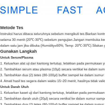
Metode Tes
Instruksi harus dibaca seluruhnya sebelum mengikuti tes.Biarkan kon
selama 30 menit (20℃-30℃) sebelum pengujian.Jangan membuka kem
dalam satu jam jika dibuka (Humidity≤60%, Temp: 20℃-30℃).Silakan
Gunakan Langkah
Untuk Serum/Plasma
1. Keluarkan alat uji dari kantong tertutup, letakkan pada permukaan 
2. Tambahkan serum atau plasma (10µl) secara vertikal ke dalam sum
3. Tambahkan dua (2) tetes (80-100µl) buffer sampel ke dalam sumur 
4. Amati hasil tes segera dalam waktu 15~20 menit, hasilnya tidak val
Untuk Darah Utuh
1. Keluarkan kaset uji dari kantong tertutup, letakkan pada permukaa
2. Tambahkan darah utuh (20µl) secara vertikal ke dalam sumur sampe
3. Tambahkan dua (2) tetes (80-100µl) buffer sampel ke dalam sumur 