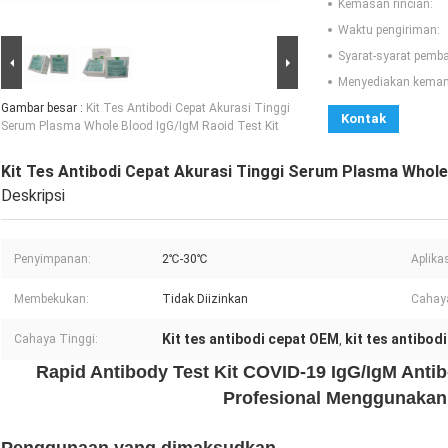
Kemasan rincian:
Waktu pengiriman:
Syarat-syarat pemb
Menyediakan kema
Gambar besar :
Kit Tes Antibodi Cepat Akurasi Tinggi
Kontak
Serum Plasma Whole Blood IgG/IgM Raoid Test Kit
Kit Tes Antibodi Cepat Akurasi Tinggi Serum Plasma Whole
Deskripsi
Penyimpanan:
2℃-30℃
Aplikas
Membekukan:
Tidak Diizinkan
Cahaya
Kit tes antibodi cepat OEM
kit tes antibod
Cahaya Tinggi:
,
Rapid Antibody Test Kit COVID-19 IgG/IgM Antib
Profesional Menggunakan 