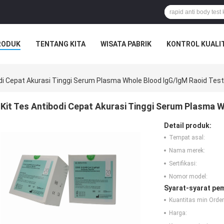
RODUK
TENTANG KITA
WISATA PABRIK
KONTROL KUALI
di Cepat Akurasi Tinggi Serum Plasma Whole Blood IgG/IgM Raoid Test
Kit Tes Antibodi Cepat Akurasi Tinggi Serum Plasma W
Detail produk:
Tempat asal:
Nama merek:
Sertifikasi:
Nomor model:
Syarat-syarat pe
Kuantitas min Order
Harga: