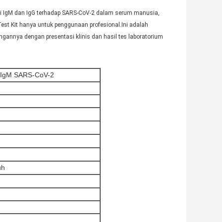
bodi IgM dan IgG terhadap SARS-CoV-2 dalam serum manusia,
est Kit hanya untuk penggunaan profesional.Ini adalah
annya dengan presentasi klinis dan hasil tes laboratorium
gG/IgM SARS-CoV-2
h
uh