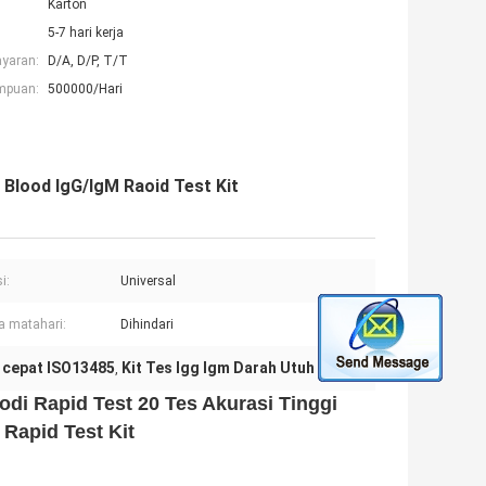
Karton
5-7 hari kerja
ayaran:
D/A, D/P, T/T
mpuan:
500000/Hari
 Blood IgG/IgM Raoid Test Kit
i:
Universal
 matahari:
Dihindari
i cepat ISO13485
Kit Tes Igg Igm Darah Utuh
,
odi Rapid Test 20 Tes Akurasi Tinggi
Rapid Test Kit