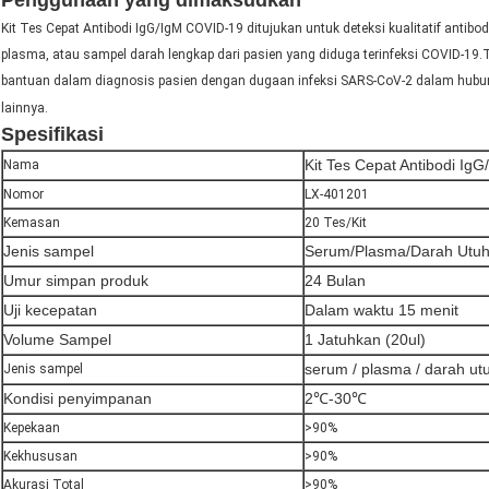
Penggunaan yang dimaksudkan
Kit Tes Cepat Antibodi IgG/IgM COVID-19 ditujukan untuk deteksi kualitatif anti
plasma, atau sampel darah lengkap dari pasien yang diduga terinfeksi COVID-19.T
bantuan dalam diagnosis pasien dengan dugaan infeksi SARS-CoV-2 dalam hubung
lainnya.
Spesifikasi
Kit Tes Cepat Antibodi I
Nama
Nomor
LX-401201
Kemasan
20 Tes/Kit
Jenis sampel
Serum/Plasma/Darah Utu
Umur simpan produk
24 Bulan
Uji kecepatan
Dalam waktu 15 menit
Volume Sampel
1 Jatuhkan (20ul)
serum / plasma / darah ut
Jenis sampel
Kondisi penyimpanan
2℃-30℃
Kepekaan
>90%
Kekhususan
>90%
Akurasi Total
>90%