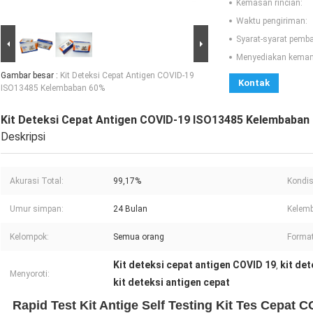
Kemasan rincian:
Waktu pengiriman:
Syarat-syarat pemb
Menyediakan kema
Gambar besar :
Kit Deteksi Cepat Antigen COVID-19
Kontak
ISO13485 Kelembaban 60%
Kit Deteksi Cepat Antigen COVID-19 ISO13485 Kelembaban
Deskripsi
Akurasi Total:
99,17%
Kondis
Umur simpan:
24 Bulan
Kelem
Kelompok:
Semua orang
Format
Kit deteksi cepat antigen COVID 19
kit de
,
Menyoroti:
kit deteksi antigen cepat
Rapid Test Kit Antige Self Testing Kit Tes Cepat C