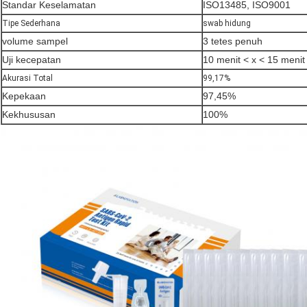
Standar Keselamatan
ISO13485, ISO9001
Tipe Sederhana
swab hidung
volume sampel
3 tetes penuh
Uji kecepatan
10 menit < x < 15 menit
Akurasi Total
99,17%
Kepekaan
97,45%
Kekhususan
100%