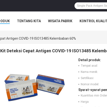
RODUK
TENTANG KITA
WISATA PABRIK
KONTROL KUALI
Cepat Antigen COVID-19 ISO13485 Kelembaban 60%
Kit Deteksi Cepat Antigen COVID-19 ISO13485 Kelem
Detail produk:
Tempat asal:
Nama merek:
Sertifikasi:
Nomor model:
Syarat-syarat pe
Kuantitas min Order
Harga: