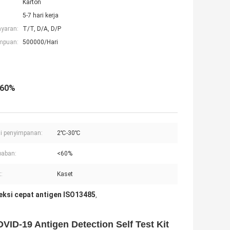
Karton
5-7 hari kerja
ayaran:
T/T, D/A, D/P
mpuan:
500000/Hari
 60%
i penyimpanan:
2℃-30℃
baban:
<60%
:
Kaset
teksi cepat antigen ISO13485
,
OVID-19 Antigen Detection Self Test Kit