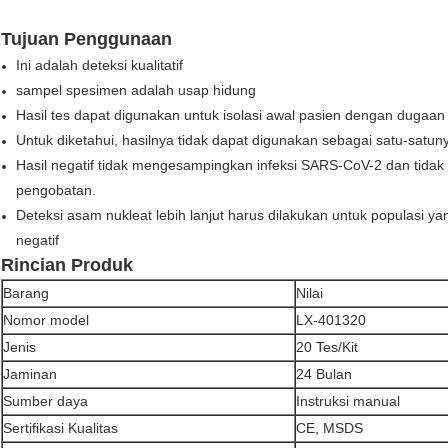
Tujuan Penggunaan
Ini adalah deteksi kualitatif
sampel spesimen adalah usap hidung
Hasil tes dapat digunakan untuk isolasi awal pasien dengan dugaan 
Untuk diketahui, hasilnya tidak dapat digunakan sebagai satu-satu
Hasil negatif tidak mengesampingkan infeksi SARS-CoV-2 dan tidak
pengobatan.
Deteksi asam nukleat lebih lanjut harus dilakukan untuk populasi yang
negatif
Rincian Produk
Barang
Nilai
Nomor model
LX-401320
Jenis
20 Tes/Kit
Jaminan
24 Bulan
Sumber daya
Instruksi manual
Sertifikasi Kualitas
CE, MSDS