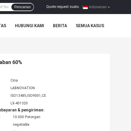
Quote request suatu
Pencarian
|
Indonesian
TAS
HUBUNGI KAMI
BERITA
SEMUA KASUS
baban 60%
Cina
LABNOVATION
ISO13485,ISO9001,CE
LX-401320
mbayaran & pengiriman:
:
10.000 Potongan
negotiable