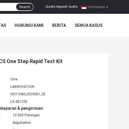
Quote request suatu
Search
|
Indonesian
TAS
HUBUNGI KAMI
BERITA
SEMUA KASUS
CS One Step Rapid Test Kit
Cina
LABNOVATION
ISO13485,ISO9001,CE
LX-401320
mbayaran & pengiriman:
:
10.000 Potongan
Negotiation