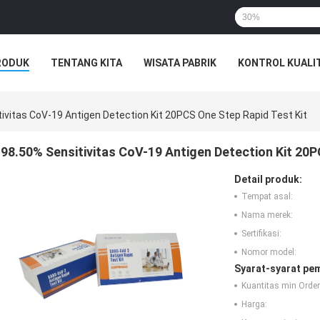
RODUK
TENTANG KITA
WISATA PABRIK
KONTROL KUALI
ivitas CoV-19 Antigen Detection Kit 20PCS One Step Rapid Test Kit
98.50% Sensitivitas CoV-19 Antigen Detection Kit 20P
Detail produk:
Tempat asal:
Nama merek:
Sertifikasi:
Nomor model:
Syarat-syarat pe
Kuantitas min Order
Harga: