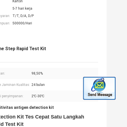
Karton
5-7 hari kerja
ayaran:
T/T, D/A, D/P
mpuan:
500000/Hari
e Step Rapid Test Kit
an:
98,50%
e Jaminan Kualitas:
24 bulan
i penyimpanan:
2℃-30℃
tivitas antigen detection kit
tection Kit Tes Cepat Satu Langkah
d Test Kit