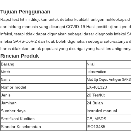
Tujuan Penggunaan
Rapid test kit ini ditujukan untuk deteksi kualitatif antigen nukleoka
dari hidung manusia yang dicurigai COVID-19.Hasil positif uji antigen 
infeksi, tetapi tidak dapat digunakan sebagai dasar diagnosis infeks
infeksi SARS-CoV-2 dan tidak boleh digunakan sebagai satu-satunya d
harus dilakukan untuk populasi yang dicurigai yang hasil tes antigennya 
Rincian Produk
Barang
Nilai
Merek
Labnovation
Nama
Alat Uji Cepat Antigen SAR
Nomor model
LX-401320
Jenis
20 Tes/Kit
Jaminan
24 Bulan
Sumber daya
Instruksi manual
Sertifikasi Kualitas
CE, MSDS
Standar Keselamatan
ISO13485