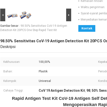
Kemasan rincian:
Waktu pengiriman:
Syarat-syarat pemb
Menyediakan kema
Gambar besar :
98.50% Sensitivitas CoV-19 Antigen
Kontak
Detection Kit 20PCS One Step Rapid Test Kit
98.50% Sensitivitas CoV-19 Antigen Detection Kit 20PCS On
Deskripsi
Kekhususan:
100,00%
Kepeka
Bahan:
Plastik
Period
Kelompok:
Universal
Kondis
CoV 19 Antigen Detection Kit
98
50% Sensi
Cahaya Tinggi:
,
,
Rapid Antigen Test Kit CoV-19 Antigen Self De
Mengoperasikan Rapi