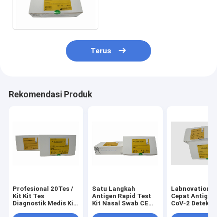
Rapid Test 15 menit
Orofaringeal Swab Test
Terus
Rekomendasi Produk
Profesional 20Tes /
Satu Langkah
Labnovation Ki
Kit Kit Tes
Antigen Rapid Test
Cepat Antigen
Diagnostik Medis Kit
Kit Nasal Swab CE
CoV-2 Deteksi
Tes Swab Cepat
Bersertifikat Untuk
Kualitatif Sat