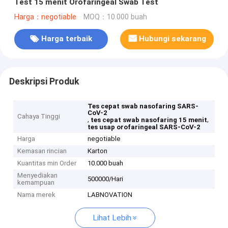
Test 15 menit Orofaringeal Swab Test
Harga：negotiable
MOQ：10.000 buah
Harga terbaik
Hubungi sekarang
Deskripsi Produk
Tes cepat swab nasofaring SARS-
CoV-2
Cahaya Tinggi
,
,
tes cepat swab nasofaring 15 menit
tes usap orofaringeal SARS-CoV-2
Harga
negotiable
Kemasan rincian
Karton
Kuantitas min Order
10.000 buah
Menyediakan
500000/Hari
kemampuan
Nama merek
LABNOVATION
Lihat Lebih